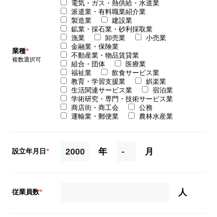
電気・ガス・熱供給・水道業
派遣業・有料職業紹介業
製造業
建設業
鉱業・採石業・砂利採取業
漁業
卸売業
小売業
金融業・保険業
業種
*
不動産業・物品賃貸業
複数選択可
組合・団体
医療業
福祉業
飲食サービス業
教育・学習支援業
娯楽業
生活関連サービス業
宿泊業
学術研究・専門・技術サービス業
商店街・商工会
公務
運輸業・郵便業
農林水産業
年
月
設立年月日
*
人
従業員数
*